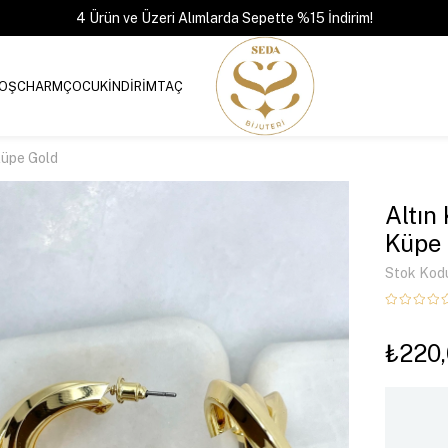
4 Ürün ve Üzeri Alımlarda Sepette %15 İndirim!
OŞ
CHARM
ÇOCUK
İNDİRİM
TAÇ
Küpe Gold
Altın
Küpe 
Stok Kod
₺220