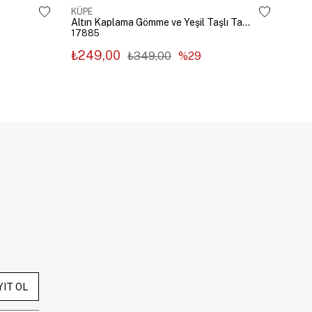
KÜPE
KÜP
Altın Kaplama Gömme ve Yeşil Taşlı Tasarım Küpe Gümüş
17885
178
₺249,00
₺2
₺349,00
%29
YIT OL