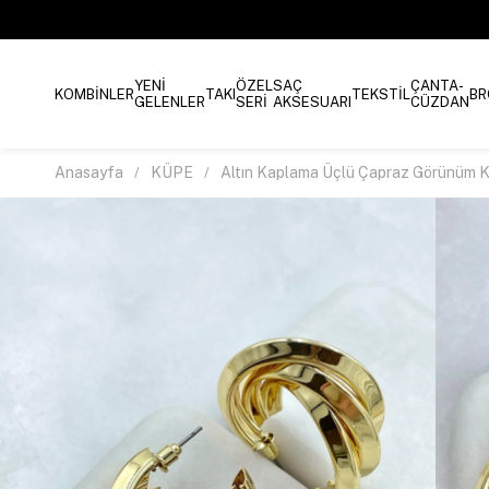
YENİ
ÖZEL
SAÇ
ÇANTA-
KOMBİNLER
TAKI
TEKSTİL
BR
GELENLER
SERİ
AKSESUARI
CÜZDAN
Anasayfa
KÜPE
Altın Kaplama Üçlü Çapraz Görünüm 