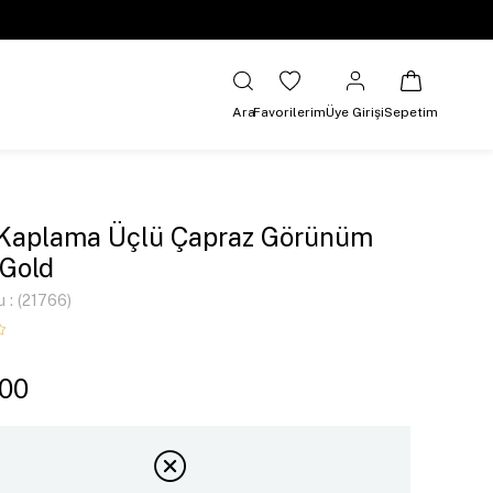
Ara
Favorilerim
Üye Girişi
Sepetim
 Kaplama Üçlü Çapraz Görünüm
Gold
u
(21766)
,00