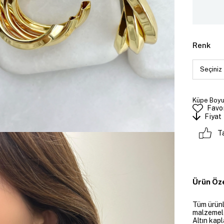
Renk
Küpe Boyut
Favor
Fiyat
T
Ürün Öze
Tüm ürünle
malzemeler
Altın kapl