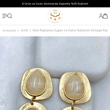
4 Ürün ve Üzeri Alımlarda Sepette %15 İndirim!
Altın Kaplama Üçgen ve Daire Sallantılı Vintage Küpe
Anasayfa
KÜPE