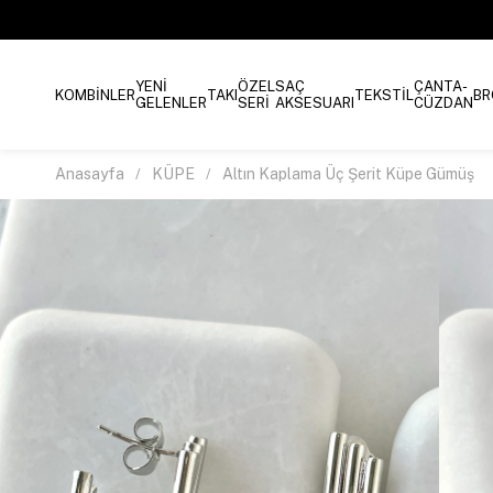
YENİ
ÖZEL
SAÇ
ÇANTA-
KOMBİNLER
TAKI
TEKSTİL
BR
GELENLER
SERİ
AKSESUARI
CÜZDAN
Anasayfa
KÜPE
Altın Kaplama Üç Şerit Küpe Gümüş