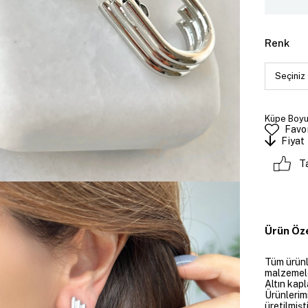
Renk
Küpe Boyut
Favor
Fiyat
T
Ürün Öze
Tüm ürünle
malzemeler
Altın kapl
Ürünlerim
üretilmişt