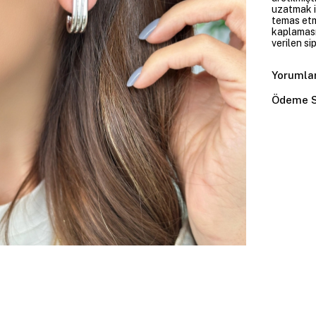
uzatmak i
temas etme
kaplaması
verilen si
Yorumla
Ödeme S