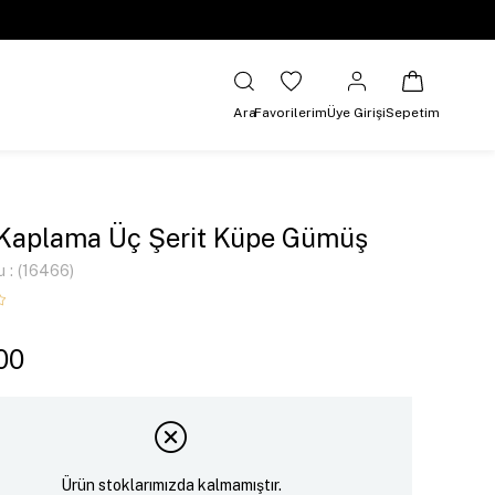
Ara
Favorilerim
Üye Girişi
Sepetim
 Kaplama Üç Şerit Küpe Gümüş
u
(16466)
00
Ürün stoklarımızda kalmamıştır.