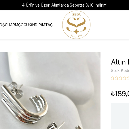
4 Ürün ve Üzeri Alımlarda Sepette %10 İndirim!
OŞ
CHARM
ÇOCUK
İNDİRİM
TAÇ
Altın
Stok Kod
₺189,