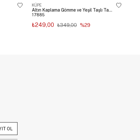
KÜPE
KÜP
Altın Kaplama Gömme ve Yeşil Taşlı Tasarım Küpe Gümüş
17885
178
₺249,00
₺2
₺349,00
%29
YIT OL