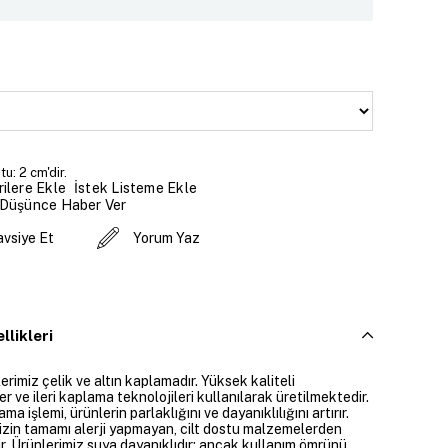
u: 2 cm'dir.
İstek Listeme Ekle
ilere Ekle
 Düşünce Haber Ver
avsiye Et
Yorum Yaz
llikleri
rimiz çelik ve altın kaplamadır. Yüksek kaliteli
 ve ileri kaplama teknolojileri kullanılarak üretilmektedir.
ama işlemi, ürünlerin parlaklığını ve dayanıklılığını artırır.
izin tamamı alerji yapmayan, cilt dostu malzemelerden
ir. Ürünlerimiz suya dayanıklıdır; ancak kullanım ömrünü