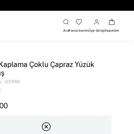
Ara
Favorilerim
Üye Girişi
Sepetim
 Kaplama Çoklu Çapraz Yüzük
ş
u
(22399)
,00