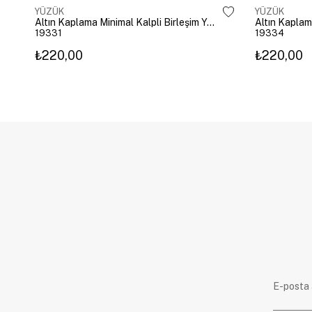
YÜZÜK
YÜZÜK
Altın Kaplama Minimal Kalpli Birleşim Yüzük Gold
Altın Kaplam
19331
19334
₺220,00
₺220,00