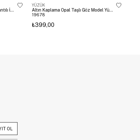
YÜZÜK
YÜZ
Altın Kaplama Damla Kristal Sallantılı İkili Yüzük Gold
Altın Kaplama Opal Taşlı Göz Model Yüzük Pembe
19678
196
₺399,00
₺3
YIT OL