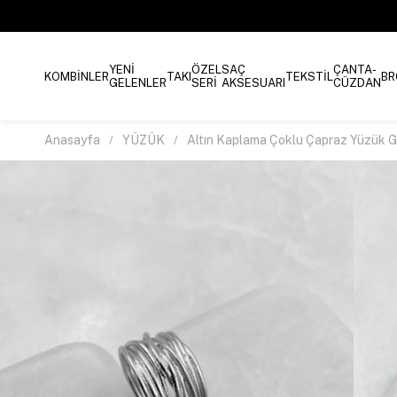
YENİ
ÖZEL
SAÇ
ÇANTA-
KOMBİNLER
TAKI
TEKSTİL
BR
GELENLER
SERİ
AKSESUARI
CÜZDAN
Anasayfa
YÜZÜK
Altın Kaplama Çoklu Çapraz Yüzük 