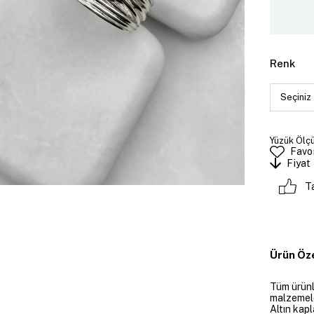
Renk
Yüzük Ölçü
Favor
Fiyat
T
Ürün Öze
Tüm ürünle
malzemeler
Altın kapl