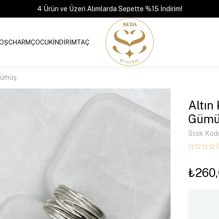
4 Ürün ve Üzeri Alımlarda Sepette %15 İndirim!
OŞ
CHARM
ÇOCUK
İNDİRİM
TAÇ
Gümüş
Altın
Gümü
Stok Kod
₺260