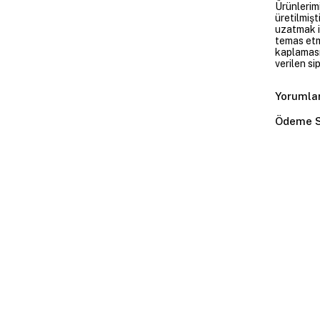
Ürünlerim
üretilmişt
uzatmak i
temas etme
kaplaması
verilen si
Yorumla
Ödeme S