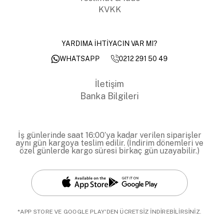
KVKK
YARDIMA İHTİYACIN VAR MI?
0212 291 50 49
WHATSAPP
İletişim
Banka Bilgileri
İş günlerinde saat 16:00’ya kadar verilen siparişler
aynı gün kargoya teslim edilir. (İndirim dönemleri ve
özel günlerde kargo süresi birkaç gün uzayabilir.)
*APP STORE VE GOOGLE PLAY'DEN ÜCRETSİZ İNDİREBİLİRSİNİZ.