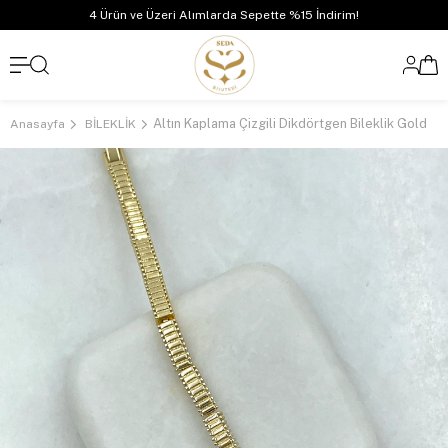
4 Ürün ve Üzeri Alımlarda Sepette %15 İndirim!
Altın Kaplama Çizgili Dikdörtgen Bileklik Gold
Anasayfa
BİLEKLİK