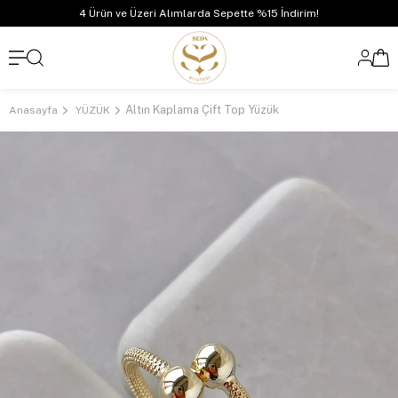
4 Ürün ve Üzeri Alımlarda Sepette %15 İndirim!
Altın Kaplama Çift Top Yüzük
Anasayfa
YÜZÜK