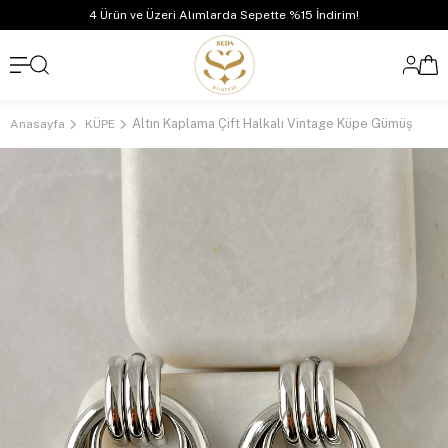
4 Ürün ve Üzeri Alımlarda Sepette %15 İndirim!
Altın Kaplama Çift Halkalı Vintage Küpe Gümüş
Anasayfa
KÜPE