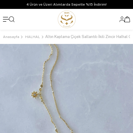
4 Ürün ve Üzeri Alımlarda Sepette %15 İndirim!
Altın Kaplama Çiçek Sallantılı İkili Zincir Halhal G
Anasayfa
HALHAL