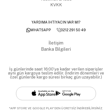
KVKK
YARDIMA İHTİYACIN VAR MI?
0212 291 50 49
WHATSAPP
İletişim
Banka Bilgileri
İş günlerinde saat 16:00’ya kadar verilen siparişler
aynı gün kargoya teslim edilir. (İndirim dönemleri ve
özel günlerde kargo süresi birkaç gün uzayabilir.)
*APP STORE VE GOOGLE PLAY'DEN ÜCRETSİZ İNDİREBİLİRSİNİZ.