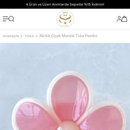
4 Ürün ve Üzeri Alımlarda Sepette %15 İndirim!
Akrilik Çiçek Mandal Toka Pembe
Anasayfa
TOKA