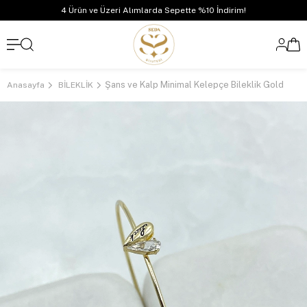
4 Ürün ve Üzeri Alımlarda Sepette %10 İndirim!
Şans ve Kalp Minimal Kelepçe Bileklik Gold
Anasayfa
BİLEKLİK