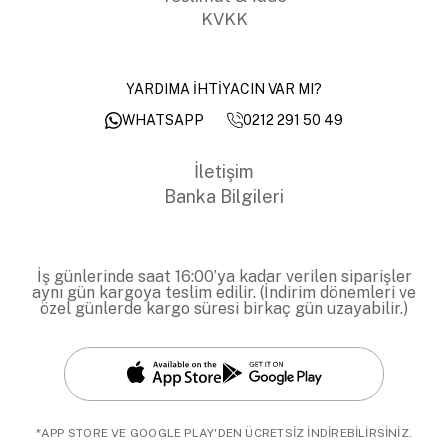
KVKK
YARDIMA İHTİYACIN VAR MI?
0212 291 50 49
WHATSAPP
İletişim
Banka Bilgileri
İş günlerinde saat 16:00’ya kadar verilen siparişler
aynı gün kargoya teslim edilir. (İndirim dönemleri ve
özel günlerde kargo süresi birkaç gün uzayabilir.)
*APP STORE VE GOOGLE PLAY'DEN ÜCRETSİZ İNDİREBİLİRSİNİZ.