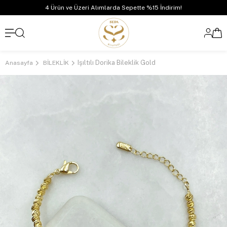
4 Ürün ve Üzeri Alımlarda Sepette %15 İndirim!
Işıltılı Dorika Bileklik Gold
Anasayfa
BİLEKLİK