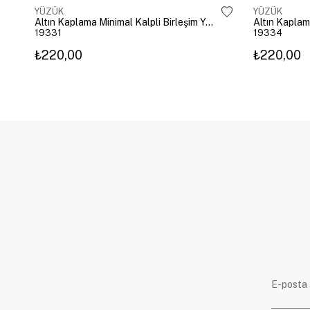
YÜZÜK
YÜZÜK
Altın Kaplama Minimal Kalpli Birleşim Yüzük Gold
Altın Kaplam
19331
19334
₺220,00
₺220,00