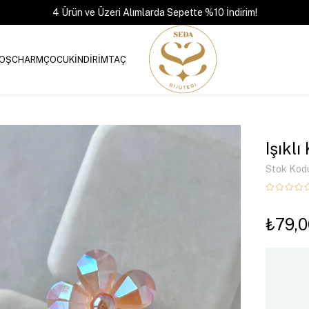
4 Ürün ve Üzeri Alımlarda Sepette %10 İndirim!
OŞ
CHARM
ÇOCUK
İNDİRİM
TAÇ
Işıklı
Stok Kod
₺79,0