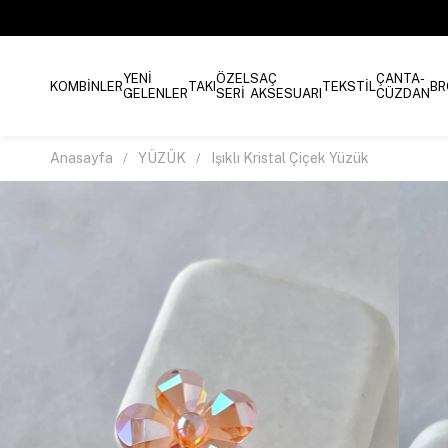
YENİ
ÖZEL
SAÇ
ÇANTA-
KOMBİNLER
TAKI
TEKSTİL
BR
GELENLER
SERİ
AKSESUARI
CÜZDAN
Anasayfa
YÜZÜK
Işıklı Kristal Çiçek Yüzük