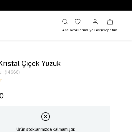
Ara
Favorilerim
Üye Girişi
Sepetim
 Kristal Çiçek Yüzük
u
(14666)
0
Ürün stoklarımızda kalmamıştır.