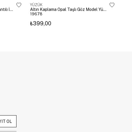
YÜZÜK
YÜZ
Altın Kaplama Damla Kristal Sallantılı İkili Yüzük Gold
Altın Kaplama Opal Taşlı Göz Model Yüzük Pembe
19678
196
₺399,00
₺3
YIT OL