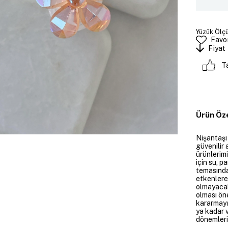
Yüzük Ölçüs
Favor
Fiyat
T
Ürün Öze
Nişantaşı
güvenilir 
ürünlerim
için su, 
temasında
etkenlere
olmayacakt
olması öne
kararmaya
ya kadar v
dönemleri