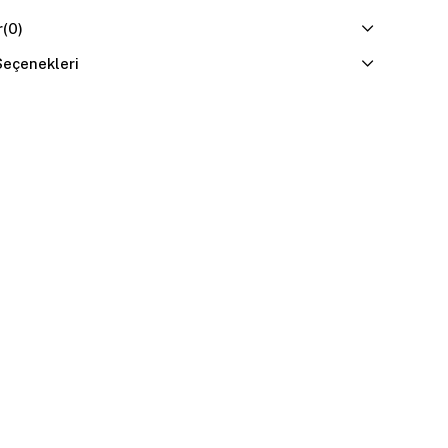
r
(0)
eçenekleri