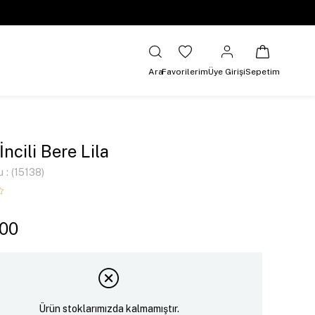
Ara
Favorilerim
Üye Girişi
Sepetim
İncili Bere Lila
u
(15138)
,00
Ürün stoklarımızda kalmamıştır.