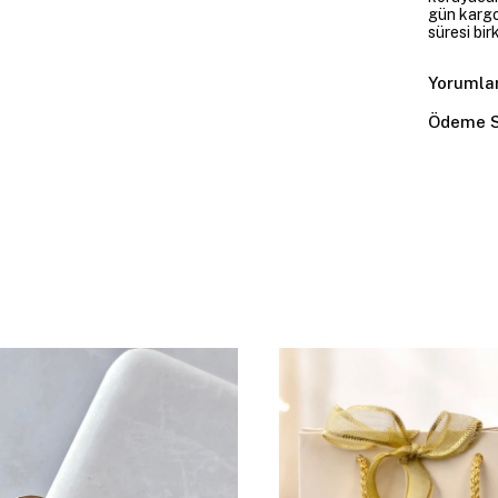
gün kargoy
süresi bir
Yorumla
Ödeme S