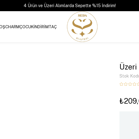
4 Ürün ve Üzeri Alımlarda Sepette %15 İndirim!
OŞ
CHARM
ÇOCUK
İNDİRİM
TAÇ
Üzeri 
Stok Kod
₺209