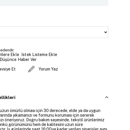
Bedendir.
İstek Listeme Ekle
ilere Ekle
 Düşünce Haber Ver
avsiye Et
Yorum Yaz
llikleri
 uzun ömürlü olması için 30 derecede, elde ya da uygun
arında yıkamanızı ve formunu koruması için sererek
zı öneriyoruz. Doğru bakım sayesinde, tekstil ürünlerimiz
ünkü görünümünü hem de kalitesini uzun süre
ır. İş günlerinde saat 16:00ya kadar verilen siparişler aynı