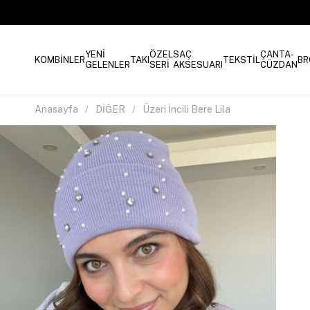
YENİ
ÖZEL
SAÇ
ÇANTA-
KOMBİNLER
TAKI
TEKSTİL
BR
GELENLER
SERİ
AKSESUARI
CÜZDAN
Anasayfa
DİĞER
Üzeri İncili Bere Lila