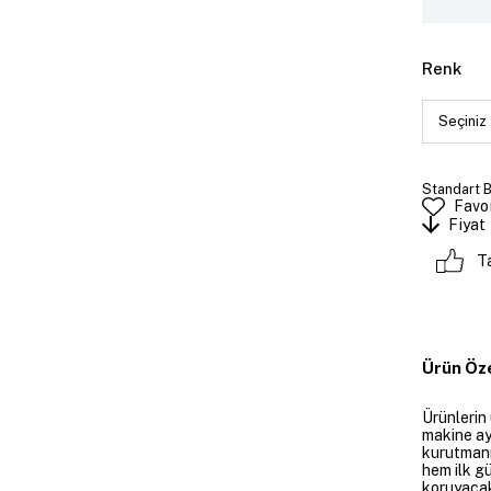
Renk
Standart 
Favor
Fiyat
T
Ürün Öze
Ürünlerin
makine ay
kurutmanı
hem ilk g
koruyacakt