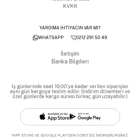
KVKK
YARDIMA İHTİYACIN VAR MI?
0212 291 50 49
WHATSAPP
İletişim
Banka Bilgileri
İş günlerinde saat 16:00’ya kadar verilen siparişler
aynı gün kargoya teslim edilir. (İndirim dönemleri ve
özel günlerde kargo süresi birkaç gün uzayabilir.)
*APP STORE VE GOOGLE PLAY'DEN ÜCRETSİZ İNDİREBİLİRSİNİZ.