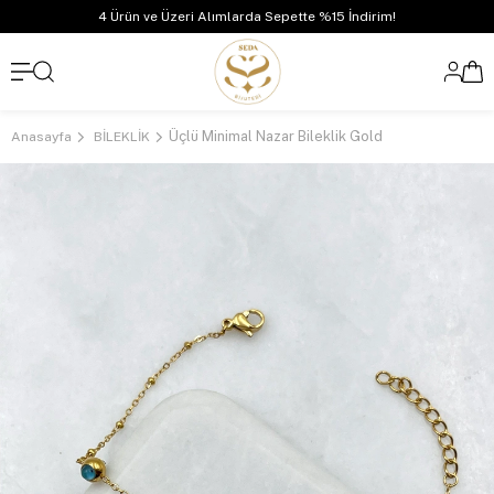
4 Ürün ve Üzeri Alımlarda Sepette %15 İndirim!
Üçlü Minimal Nazar Bileklik Gold
Anasayfa
BİLEKLİK