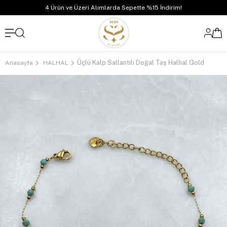
4 Ürün ve Üzeri Alımlarda Sepette %15 İndirim!
Üçlü Kalp Sallantılı Doğal Taş Halhal Gold
Anasayfa
HALHAL