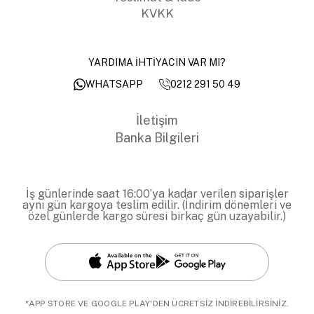
KVKK
YARDIMA İHTİYACIN VAR MI?
0212 291 50 49
WHATSAPP
İletişim
Banka Bilgileri
İş günlerinde saat 16:00’ya kadar verilen siparişler
aynı gün kargoya teslim edilir. (İndirim dönemleri ve
özel günlerde kargo süresi birkaç gün uzayabilir.)
*APP STORE VE GOOGLE PLAY'DEN ÜCRETSİZ İNDİREBİLİRSİNİZ.