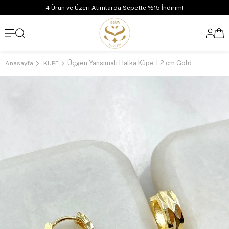
4 Ürün ve Üzeri Alımlarda Sepette %15 İndirim!
Üçgen Yansımalı Halka Küpe 1.2 cm Gold
Anasayfa
KÜPE