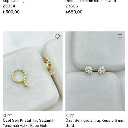
Küpe Gümüş
Desenli Tasarım Bileklik Gold
23924
23866
₺500,00
₺680,00
KÜPE
KÜPE
Özel Seri Kristal Taş Sallantılı
Özel Seri Kristal Taş Küpe 0.6 mm
Yansımalı Halka Küpe Gold
Gold