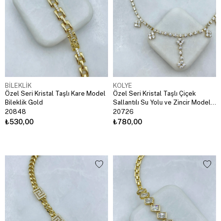
BİLEKLİK
KOLYE
Özel Seri Kristal Taşlı Kare Model
Özel Seri Kristal Taşlı Çiçek
Bileklik Gold
Sallantılı Su Yolu ve Zincir Model
Kolye Gold
20848
20726
₺530,00
₺780,00