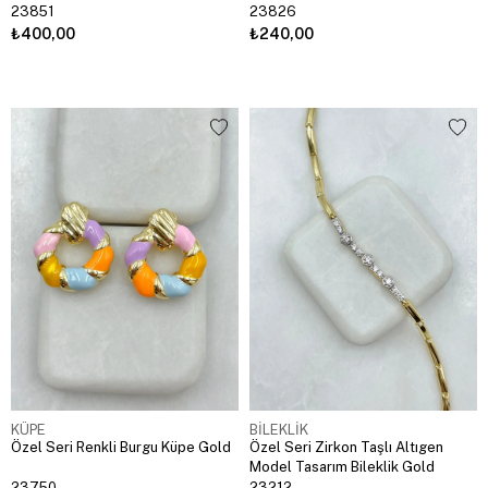
23851
23826
₺400,00
₺240,00
KÜPE
BİLEKLİK
Özel Seri Renkli Burgu Küpe Gold
Özel Seri Zirkon Taşlı Altıgen
Model Tasarım Bileklik Gold
23750
23212