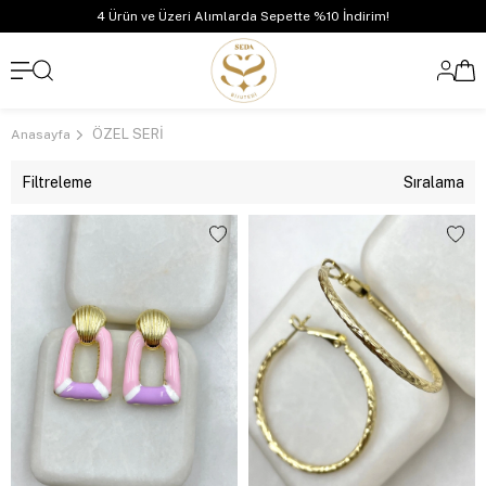
4 Ürün ve Üzeri Alımlarda Sepette %10 İndirim!
ÖZEL SERİ
Anasayfa
Filtreleme
Sıralama