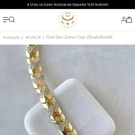
4 Ürün ve Üzeri Alımlarda Sepette %10 İndirim!
Özel Seri Zirkon Taşlı Zikzak Bileklik
Anasayfa
BİLEKLİK