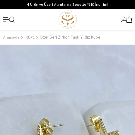
4 Ürün ve Üzeri Alımlarda Sepette %10 İndirim!
Özel Seri Zirkon Taşlı Yıldız Küpe
Anasayfa
KÜPE