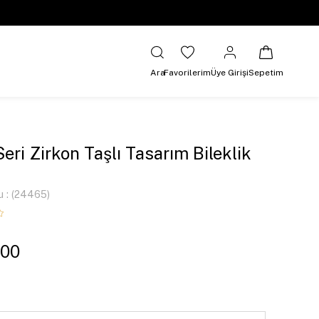
Ara
Favorilerim
Üye Girişi
Sepetim
Seri Zirkon Taşlı Tasarım Bileklik
u
(24465)
,00