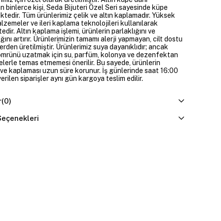
 binlerce kişi, Seda Bijuteri Özel Seri sayesinde küpe
ktedir. Tüm ürünlerimiz çelik ve altın kaplamadır. Yüksek
alzemeler ve ileri kaplama teknolojileri kullanılarak
edir. Altın kaplama işlemi, ürünlerin parlaklığını ve
ığını artırır. Ürünlerimizin tamamı alerji yapmayan, cilt dostu
rden üretilmiştir. Ürünlerimiz suya dayanıklıdır; ancak
ömrünü uzatmak için su, parfüm, kolonya ve dezenfektan
elerle temas etmemesi önerilir. Bu sayede, ürünlerin
ı ve kaplaması uzun süre korunur. İş günlerinde saat 16:00
erilen siparişler aynı gün kargoya teslim edilir.
r
(0)
eçenekleri