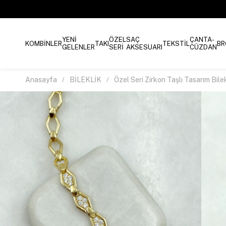
YENİ
ÖZEL
SAÇ
ÇANTA-
KOMBİNLER
TAKI
TEKSTİL
BR
GELENLER
SERİ
AKSESUARI
CÜZDAN
Anasayfa
BİLEKLİK
Özel Seri Zirkon Taşlı Tasarım Bile