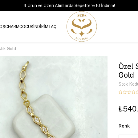
4 Ürün ve Üzeri Alımlarda Sepette %10 İndirim!
OŞ
CHARM
ÇOCUK
İNDİRİM
TAÇ
klik Gold
Özel 
Gold
Stok Kod
₺540
Renk