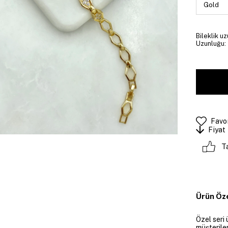
Bileklik uz
Uzunluğu: 
Favor
Fiyat
T
Ürün Öze
Özel seri 
müşteriler