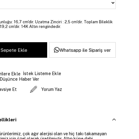
unluğu: 16,7 cm'dir. Uzatma Zinciri : 2,5 cm'dir. Toplam Bileklik
19,2 cm'dir. 14K Altın rengindedir.
Whatsapp ile Sipariş ver
İstek Listeme Ekle
ilere Ekle
 Düşünce Haber Ver
avsiye Et
Yorum Yaz
llikleri
ürünlerimiz, çok ağır alerjisi olan ve hiç takı takamayan
imiz için özel olarak üretilmiştir. Altın küpe dahi