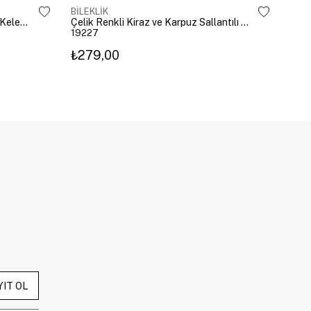
BİLEKLİK
BİLE
Özel Seri Oval Kesim Zirkon Taşlı Kelepçe Gold
Çelik Renkli Kiraz ve Karpuz Sallantılı Bileklik Gold
19227
192
₺279,00
₺27
YIT OL