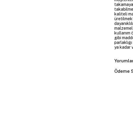
takamayan
takabilme
kaliteli m
üretilmekt
dayanıklıl
malzemele
kullanım 
gibi madd
parlaklığ
ya kadar v
Yorumla
Ödeme S