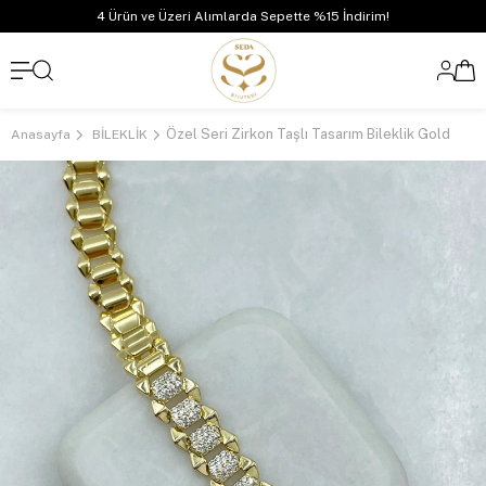
4 Ürün ve Üzeri Alımlarda Sepette %15 İndirim!
Özel Seri Zirkon Taşlı Tasarım Bileklik Gold
Anasayfa
BİLEKLİK