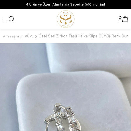
4 Ürün ve Üzeri Alımlarda Sepette %10 İndirim!
Özel Seri Zirkon Taşlı Halka Küpe Gümüş Renk Güm
Anasayfa
KÜPE