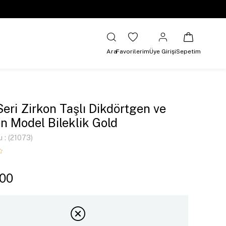
Ara
Favorilerim
Üye Girişi
Sepetim
Seri Zirkon Taşlı Dikdörtgen ve
n Model Bileklik Gold
u
(21073)
,00