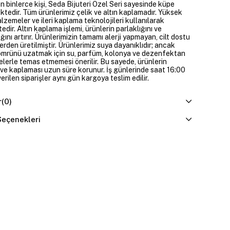
 binlerce kişi, Seda Bijuteri Özel Seri sayesinde küpe
ktedir. Tüm ürünlerimiz çelik ve altın kaplamadır. Yüksek
alzemeler ve ileri kaplama teknolojileri kullanılarak
edir. Altın kaplama işlemi, ürünlerin parlaklığını ve
ığını artırır. Ürünlerimizin tamamı alerji yapmayan, cilt dostu
rden üretilmiştir. Ürünlerimiz suya dayanıklıdır; ancak
ömrünü uzatmak için su, parfüm, kolonya ve dezenfektan
elerle temas etmemesi önerilir. Bu sayede, ürünlerin
ı ve kaplaması uzun süre korunur. İş günlerinde saat 16:00
erilen siparişler aynı gün kargoya teslim edilir.
r
(0)
eçenekleri