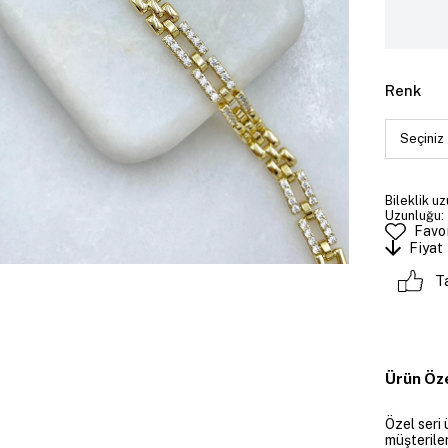
Renk
Bileklik uz
Uzunluğu: 
Favor
Fiyat
T
Ürün Öze
Özel seri 
müşteriler