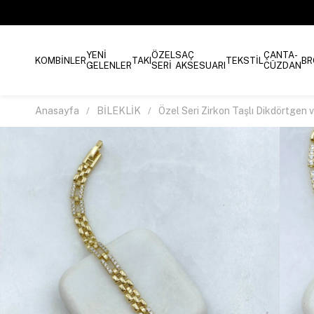
YENİ
ÖZEL
SAÇ
ÇANTA-
KOMBİNLER
TAKI
TEKSTİL
BR
GELENLER
SERİ
AKSESUARI
CÜZDAN
Anasayfa
BİLEKLİK
Özel Seri Zirkon Taşlı Dikdörtgen 