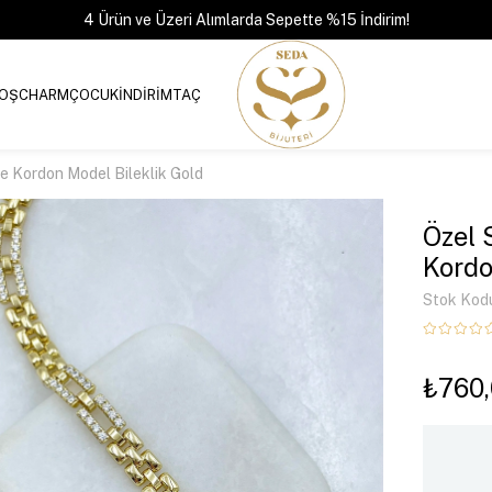
4 Ürün ve Üzeri Alımlarda Sepette %15 İndirim!
OŞ
CHARM
ÇOCUK
İNDİRİM
TAÇ
ve Kordon Model Bileklik Gold
Özel 
Kordo
Stok Kod
₺760