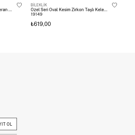
BİLEKLİK
BİLE
Altın Kaplama Emoji Model Şahmeran Gümüş
Özel Seri Oval Kesim Zirkon Taşlı Kelepçe Gold
19149
192
₺619,00
₺27
YIT OL