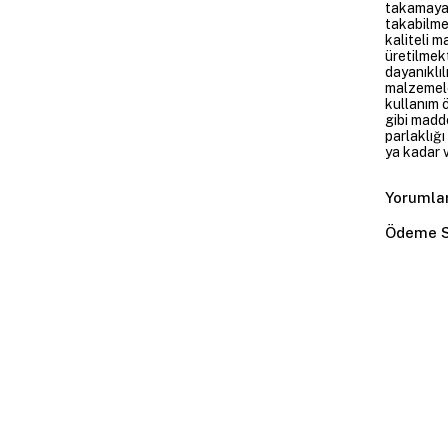
takamayan
takabilme
kaliteli m
üretilmekt
dayanıklıl
malzemele
kullanım 
gibi madd
parlaklığ
ya kadar v
Yorumla
Ödeme S