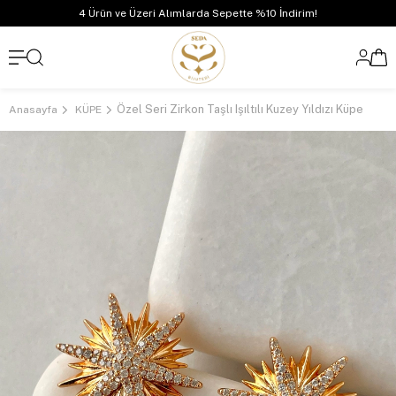
4 Ürün ve Üzeri Alımlarda Sepette %10 İndirim!
Özel Seri Zirkon Taşlı Işıltılı Kuzey Yıldızı Küpe
Anasayfa
KÜPE