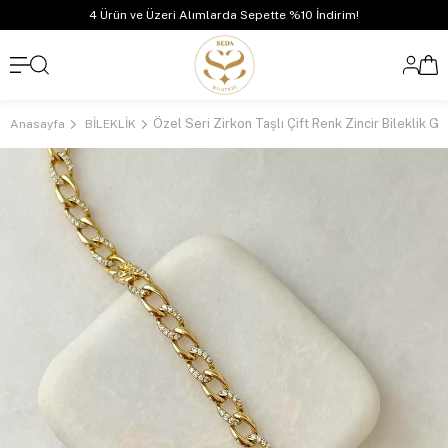
4 Ürün ve Üzeri Alımlarda Sepette %10 İndirim!
Özel Seri Zirkon Taşlı Çift Renk Zincir Bileklik Go
Anasayfa
BİLEKLİK