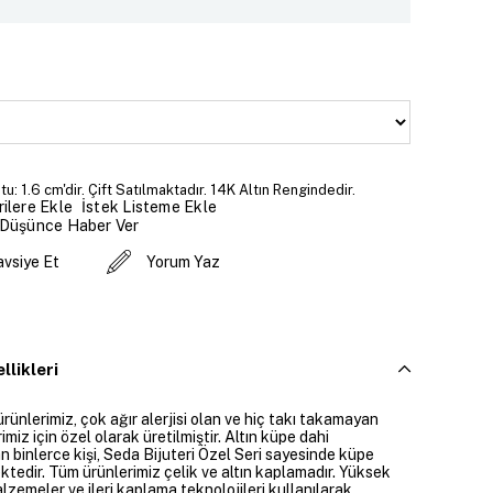
u: 1.6 cm'dir. Çift Satılmaktadır. 14K Altın Rengindedir.
İstek Listeme Ekle
ilere Ekle
 Düşünce Haber Ver
avsiye Et
Yorum Yaz
llikleri
ürünlerimiz, çok ağır alerjisi olan ve hiç takı takamayan
imiz için özel olarak üretilmiştir. Altın küpe dahi
 binlerce kişi, Seda Bijuteri Özel Seri sayesinde küpe
ktedir. Tüm ürünlerimiz çelik ve altın kaplamadır. Yüksek
alzemeler ve ileri kaplama teknolojileri kullanılarak