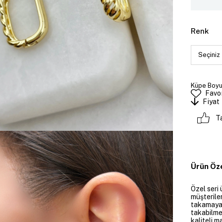
Renk
Küpe Boyut
Favor
Fiyat
T
Ürün Öze
Özel seri 
müşteriler
takamayan
takabilme
kaliteli m