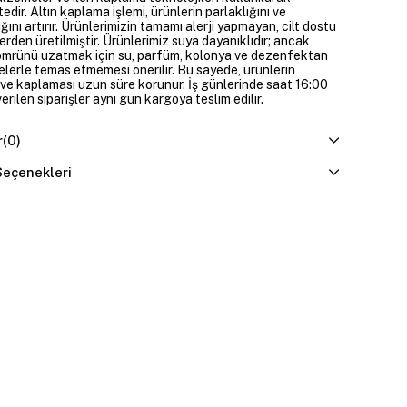
edir. Altın kaplama işlemi, ürünlerin parlaklığını ve
ığını artırır. Ürünlerimizin tamamı alerji yapmayan, cilt dostu
rden üretilmiştir. Ürünlerimiz suya dayanıklıdır; ancak
ömrünü uzatmak için su, parfüm, kolonya ve dezenfektan
elerle temas etmemesi önerilir. Bu sayede, ürünlerin
ı ve kaplaması uzun süre korunur. İş günlerinde saat 16:00
erilen siparişler aynı gün kargoya teslim edilir.
r
(0)
eçenekleri