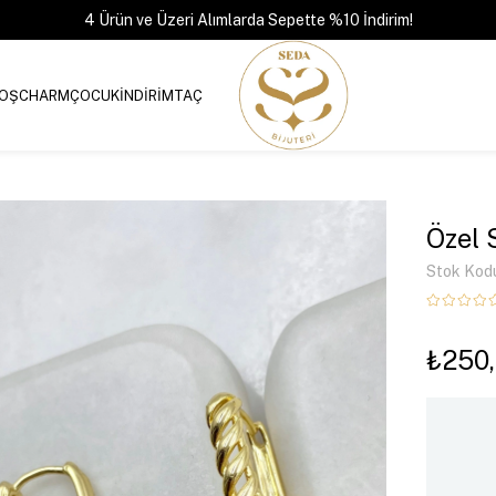
4 Ürün ve Üzeri Alımlarda Sepette %10 İndirim!
OŞ
CHARM
ÇOCUK
İNDİRİM
TAÇ
Özel 
Stok Kod
₺250