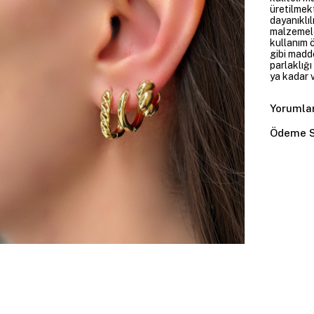
üretilmekt
dayanıklıl
malzemele
kullanım 
gibi madd
parlaklığ
ya kadar v
Yorumla
Ödeme S