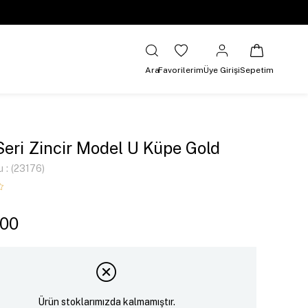
Ara
Favorilerim
Üye Girişi
Sepetim
Seri Zincir Model U Küpe Gold
u
(23176)
,00
Ürün stoklarımızda kalmamıştır.