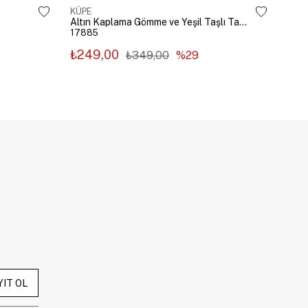
KÜPE
KÜP
Altın Kaplama Gömme ve Yeşil Taşlı Tasarım Küpe Gümüş
17885
178
₺249,00
₺2
₺349,00
%29
YIT OL