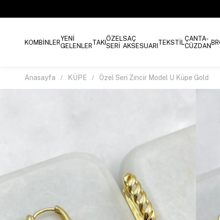
YENİ
ÖZEL
SAÇ
ÇANTA-
KOMBİNLER
TAKI
TEKSTİL
BR
GELENLER
SERİ
AKSESUARI
CÜZDAN
Anasayfa
KÜPE
Özel Seri Zincir Model U Küpe Gold