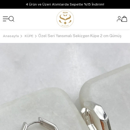
4 Ürün ve Üzeri Alımlarda Sepette %15 İndirim!
Özel Seri Yansımalı Sekizgen Küpe 2 cm Gümüş
Anasayfa
KÜPE