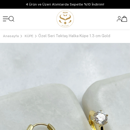
4 Ürün ve Üzeri Alımlarda Sepette %10 İndirim!
Özel Seri Tektaş Halka Küpe 1.3 cm Gold
Anasayfa
KÜPE