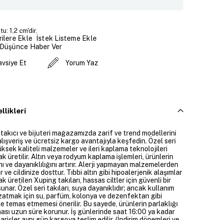
u: 1,2 cm'dir.
İstek Listeme Ekle
ilere Ekle
 Düşünce Haber Ver
avsiye Et
Yorum Yaz
llikleri
 takıcı ve bijuteri mağazamızda zarif ve trend modellerini
alışveriş ve ücretsiz kargo avantajıyla keşfedin. Özel seri
üksek kaliteli malzemeler ve ileri kaplama teknolojileri
ak üretilir. Altın veya rodyum kaplama işlemleri, ürünlerin
nı ve dayanıklılığını artırır. Alerji yapmayan malzemelerden
ir ve cildinize dosttur. Tıbbi altın gibi hipoalerjenik alaşımlar
ak üretilen Xuping takıları, hassas ciltler için güvenli bir
nar. Özel seri takıları, suya dayanıklıdır; ancak kullanım
atmak için su, parfüm, kolonya ve dezenfektan gibi
e temas etmemesi önerilir. Bu sayede, ürünlerin parlaklığı
ası uzun süre korunur. İş günlerinde saat 16:00 ya kadar
parişler aynı gün kargoya teslim edilir. (İndirim dönemleri ve