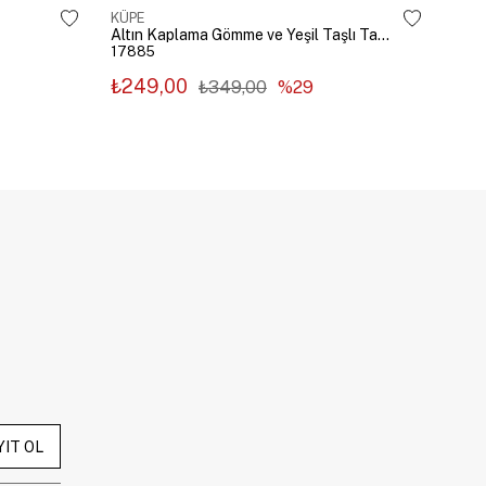
KÜPE
KÜP
Altın Kaplama Gömme ve Yeşil Taşlı Tasarım Küpe Gümüş
17885
178
₺249,00
₺2
₺349,00
%29
YIT OL