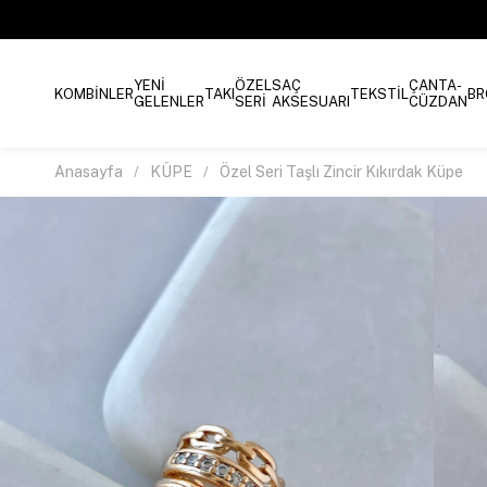
YENİ
ÖZEL
SAÇ
ÇANTA-
KOMBİNLER
TAKI
TEKSTİL
BR
GELENLER
SERİ
AKSESUARI
CÜZDAN
Anasayfa
KÜPE
Özel Seri Taşlı Zincir Kıkırdak Küpe