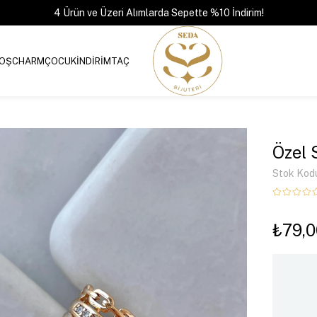
4 Ürün ve Üzeri Alımlarda Sepette %10 İndirim!
OŞ
CHARM
ÇOCUK
İNDİRİM
TAÇ
Özel 
Stok Kod
₺79,0