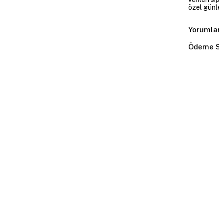
özel günl
Yorumla
Ödeme S