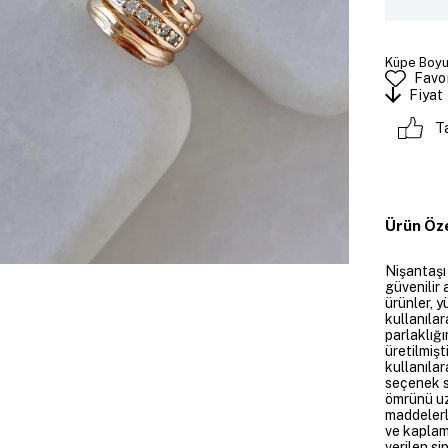
Küpe Boyut
Favor
Fiyat
T
Ürün Öze
Nişantaşı
güvenilir 
ürünler, y
kullanılar
parlaklığı
üretilmişt
kullanılar
seçenek su
ömrünü uz
maddelerl
ve kaplam
verilen si