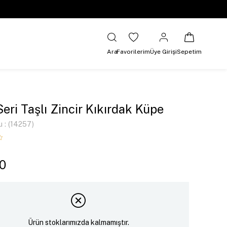
Ara
Favorilerim
Üye Girişi
Sepetim
Seri Taşlı Zincir Kıkırdak Küpe
u
(14257)
0
Ürün stoklarımızda kalmamıştır.