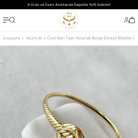
4 Ürün ve Üzeri Alımlarda Sepette %15 İndirim!
Özel Seri Taşlı Yuvarlak Burgu Detaylı Bileklik 14
Anasayfa
BİLEKLİK