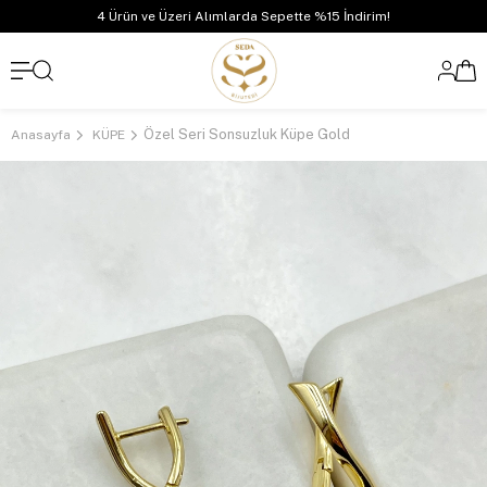
4 Ürün ve Üzeri Alımlarda Sepette %15 İndirim!
Özel Seri Sonsuzluk Küpe Gold
Anasayfa
KÜPE