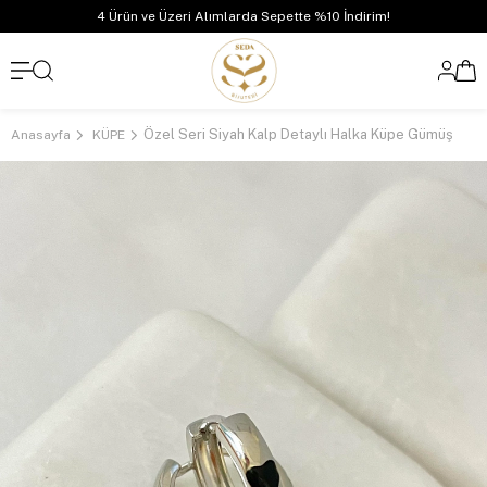
4 Ürün ve Üzeri Alımlarda Sepette %10 İndirim!
Özel Seri Siyah Kalp Detaylı Halka Küpe Gümüş
Anasayfa
KÜPE