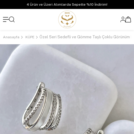
4 Ürün ve Üzeri Alımlarda Sepette %10 İndirim!
Anasayfa
KÜPE