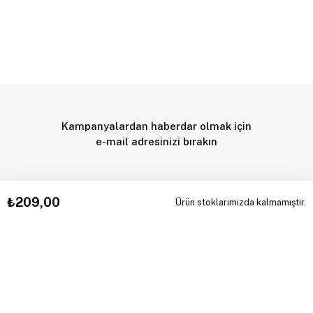
Kampanyalardan haberdar olmak için
e-mail adresinizi bırakın
₺209,00
Ürün stoklarımızda kalmamıştır.
KAYIT OL
KVKK Sözleşmesi'ni, okudum, kabul ediyorum.
INSTAGRAM
WHATSAPP
TIKTOK