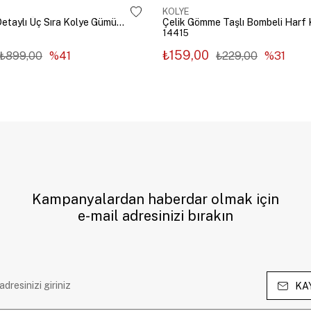
KOLYE
Çelik Zincir Detaylı Üç Sıra Kolye Gümüş Renk
14415
₺159,00
₺899,00
%41
₺229,00
%31
Kampanyalardan haberdar olmak için
e-mail adresinizi bırakın
KA