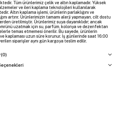
ktedir. Tüm ürünlerimiz çelik ve altın kaplamadır. Yüksek
alzemeler ve ileri kaplama teknolojileri kullanılarak
edir. Altın kaplama işlemi, ürünlerin parlaklığını ve
ığını artırır. Ürünlerimizin tamamı alerji yapmayan, cilt dostu
rden üretilmiştir. Ürünlerimiz suya dayanıklıdır; ancak
ömrünü uzatmak için su, parfüm, kolonya ve dezenfektan
elerle temas etmemesi önerilir. Bu sayede, ürünlerin
ı ve kaplaması uzun süre korunur. İş günlerinde saat 16:00
erilen siparişler aynı gün kargoya teslim edilir.
r
(0)
eçenekleri