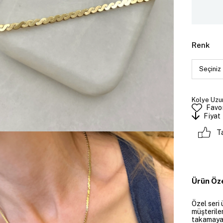
Renk
Kolye Uzun
Favor
Fiyat
T
Ürün Öze
Özel seri 
müşteriler
takamayan