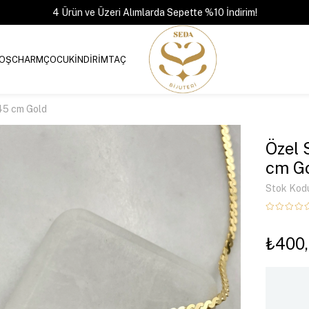
4 Ürün ve Üzeri Alımlarda Sepette %10 İndirim!
OŞ
CHARM
ÇOCUK
İNDİRİM
TAÇ
 45 cm Gold
Özel 
cm G
Stok Kod
₺400