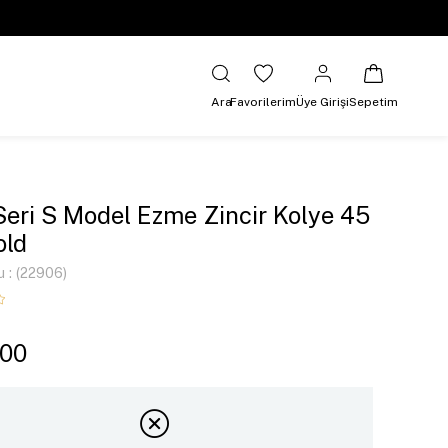
Ara
Favorilerim
Üye Girişi
Sepetim
Seri S Model Ezme Zincir Kolye 45
old
u
(22906)
,00