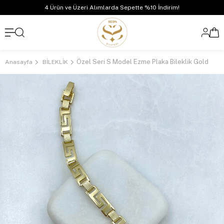
4 Ürün ve Üzeri Alımlarda Sepette %10 İndirim!
Özel Seri S Model Ezme Plaka Bileklik Gold
Anasayfa
BİLEKLİK