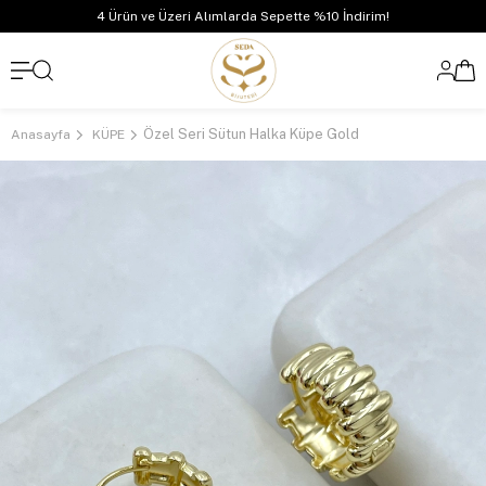
4 Ürün ve Üzeri Alımlarda Sepette %10 İndirim!
Özel Seri Sütun Halka Küpe Gold
Anasayfa
KÜPE