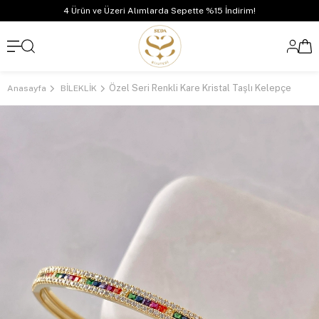
4 Ürün ve Üzeri Alımlarda Sepette %15 İndirim!
Özel Seri Renkli Kare Kristal Taşlı Kelepçe
Anasayfa
BİLEKLİK