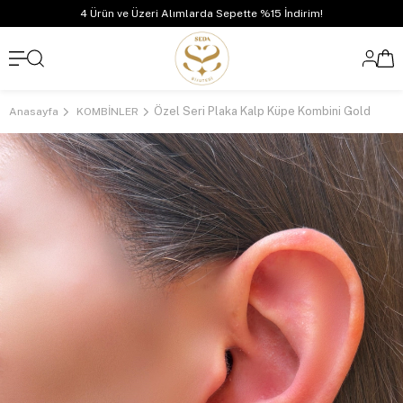
4 Ürün ve Üzeri Alımlarda Sepette %15 İndirim!
Özel Seri Plaka Kalp Küpe Kombini Gold
Anasayfa
KOMBİNLER