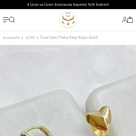
4 Ürün ve Üzeri Alımlarda Sepette %15 İndirim!
Özel Seri Plaka Kalp Küpe Gold
Anasayfa
KÜPE