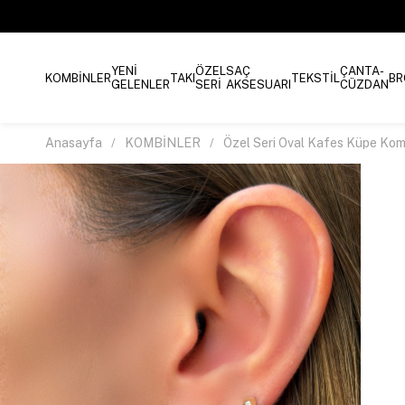
YENİ
ÖZEL
SAÇ
ÇANTA-
KOMBİNLER
TAKI
TEKSTİL
BR
GELENLER
SERİ
AKSESUARI
CÜZDAN
Anasayfa
KOMBİNLER
Özel Seri Oval Kafes Küpe Kom