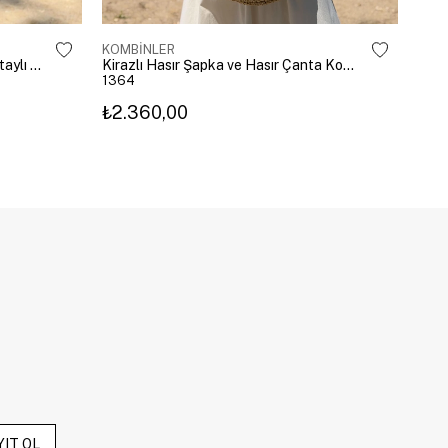
KOMBİNLER
KOM
Renk Geçişli Şapka ve Çapraz Detaylı Hasır Çanta Kombini Ekru
Kirazlı Hasır Şapka ve Hasır Çanta Kombini
1364
136
₺2.360,00
₺2.
YIT OL