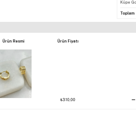
Küpe Go
Toplam
Ürün Resmi
Ürün Fiyatı
₺310,00