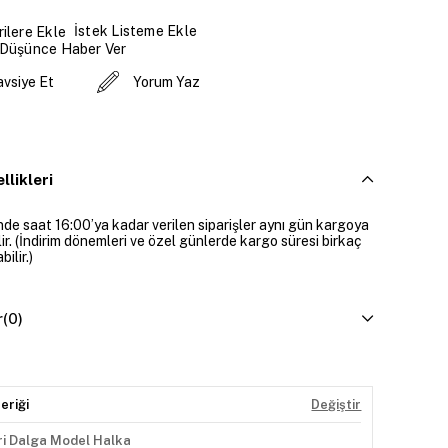
İstek Listeme Ekle
ilere Ekle
 Düşünce Haber Ver
avsiye Et
Yorum Yaz
llikleri
inde saat 16:00’ya kadar verilen siparişler aynı gün kargoya
lir. (İndirim dönemleri ve özel günlerde kargo süresi birkaç
ilir.)
r
(0)
eriği
Değiştir
ri Dalga Model Halka