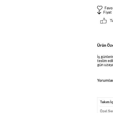
Favor
Fiyat
T
Ürün Öze
İş günler
teslim edi
gün uzayab
Yorumla
Takım İç
Özel Se