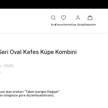
Ara
Favorilerim
Üye Girişi
Sepetim
Seri Oval Kafes Küpe Kombini
u
(1526)
er alan ürünleri "Takım İçeriğini Değiştir"
 isteğinize göre düzenleyebilirsiniz.