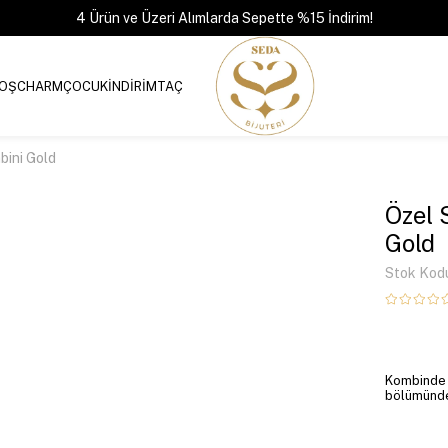
4 Ürün ve Üzeri Alımlarda Sepette %15 İndirim!
OŞ
CHARM
ÇOCUK
İNDİRİM
TAÇ
bini Gold
Özel 
Gold
Stok Kod
Kombinde y
bölümünden