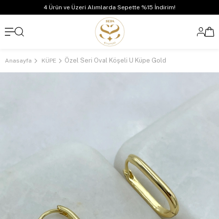
4 Ürün ve Üzeri Alımlarda Sepette %15 İndirim!
Özel Seri Oval Köşeli U Küpe Gold
Anasayfa
KÜPE