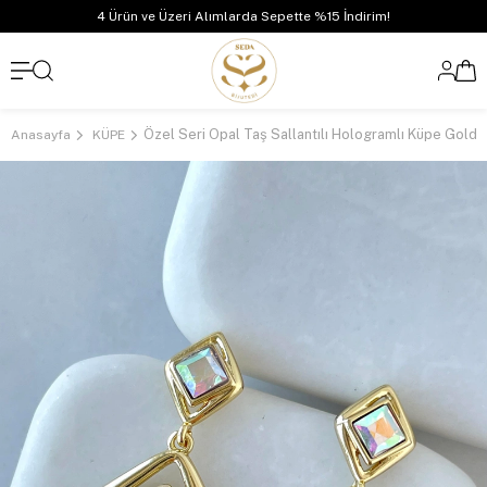
4 Ürün ve Üzeri Alımlarda Sepette %15 İndirim!
Özel Seri Opal Taş Sallantılı Hologramlı Küpe Gold
Anasayfa
KÜPE