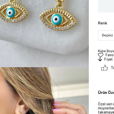
Renk
Küpe Boyut
Favor
Fiyat
T
Ürün Öze
Özel seri 
müşteriler
takamayan