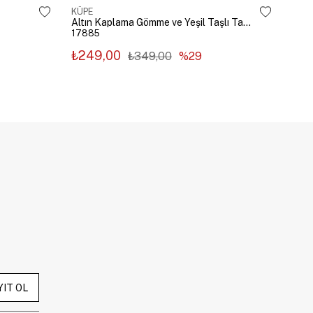
KÜPE
KÜP
Altın Kaplama Gömme ve Yeşil Taşlı Tasarım Küpe Gümüş
17885
178
₺249,00
₺2
₺349,00
%29
YIT OL