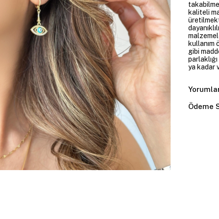
takabilme
kaliteli m
üretilmekt
dayanıklıl
malzemele
kullanım 
gibi madd
parlaklığ
ya kadar v
Yorumla
Ödeme S