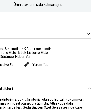
Ürün stoklarımızda kalmamıştır.
u: 3,4 cm'dir. 14K Altın rengindedir.
İstek Listeme Ekle
ilere Ekle
 Düşünce Haber Ver
avsiye Et
Yorum Yaz
llikleri
ürünlerimiz, çok ağır alerjisi olan ve hiç takı takamayan
imiz için özel olarak üretilmiştir. Altın küpe dahi
 binlerce kişi, Seda Bijuteri Özel Seri sayesinde küpe