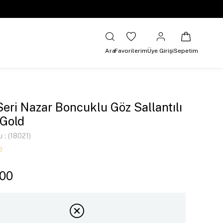
Ara
Favorilerim
Üye Girişi
Sepetim
Seri Nazar Boncuklu Göz Sallantılı
Gold
u
(18021)
,00