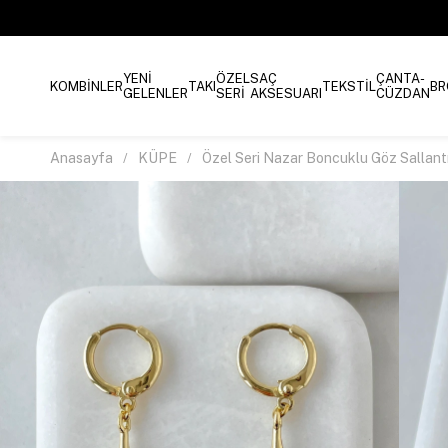
YENİ
ÖZEL
SAÇ
ÇANTA-
KOMBİNLER
TAKI
TEKSTİL
BR
GELENLER
SERİ
AKSESUARI
CÜZDAN
Anasayfa
KÜPE
Özel Seri Nazar Boncuklu Göz Sallantı