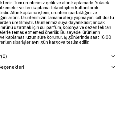
ktedir. Tüm ürünlerimiz çelik ve altın kaplamadır. Yüksek
alzemeler ve ileri kaplama teknolojileri kullanılarak
edir. Altın kaplama işlemi, ürünlerin parlaklığını ve
ığını artırır. Ürünlerimizin tamamı alerji yapmayan, cilt dostu
rden üretilmiştir. Ürünlerimiz suya dayanıklıdır; ancak
ömrünü uzatmak için su, parfüm, kolonya ve dezenfektan
elerle temas etmemesi önerilir. Bu sayede, ürünlerin
ı ve kaplaması uzun süre korunur. İş günlerinde saat 16:00
erilen siparişler aynı gün kargoya teslim edilir.
r
(0)
eçenekleri