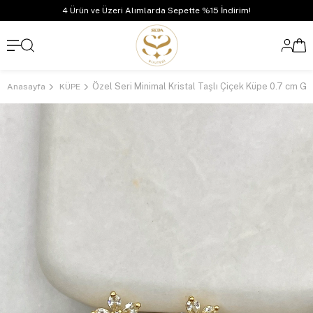
4 Ürün ve Üzeri Alımlarda Sepette %15 İndirim!
Özel Seri Minimal Kristal Taşlı Çiçek Küpe 0.7 cm Go
Anasayfa
KÜPE