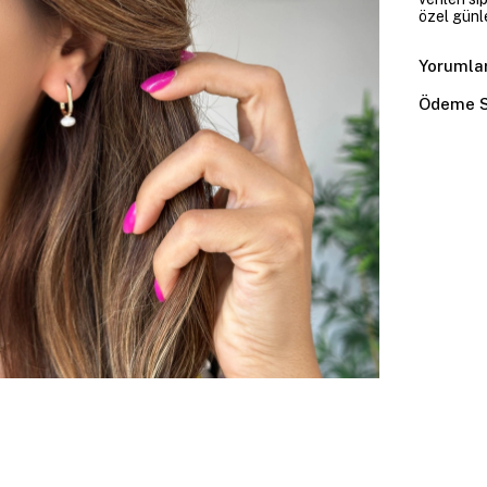
özel günl
Yorumla
Ödeme S