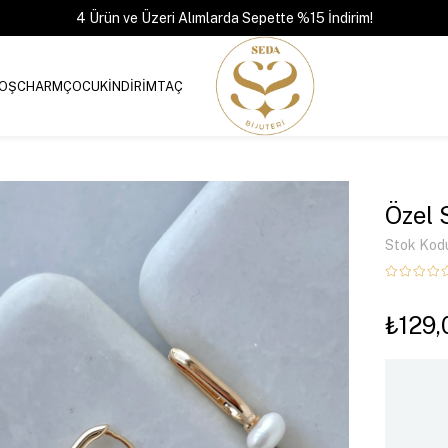
4 Ürün ve Üzeri Alımlarda Sepette %15 İndirim!
OŞ
CHARM
ÇOCUK
İNDİRİM
TAÇ
Özel 
Stok Kod
₺129,