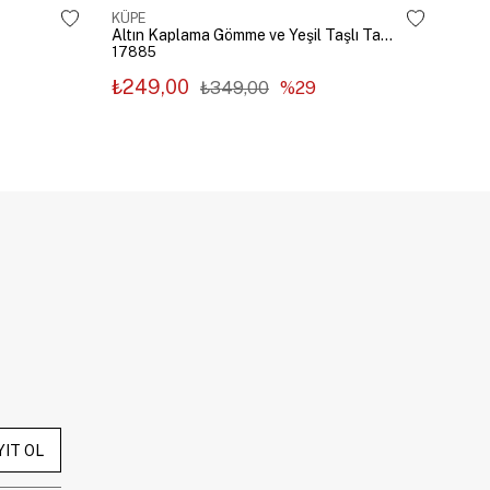
KÜPE
KÜP
Altın Kaplama Gömme ve Yeşil Taşlı Tasarım Küpe Gümüş
17885
178
₺249,00
₺2
₺349,00
%29
YIT OL