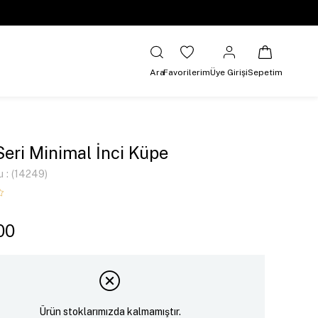
Ara
Favorilerim
Üye Girişi
Sepetim
Seri Minimal İnci Küpe
u
(14249)
00
Ürün stoklarımızda kalmamıştır.