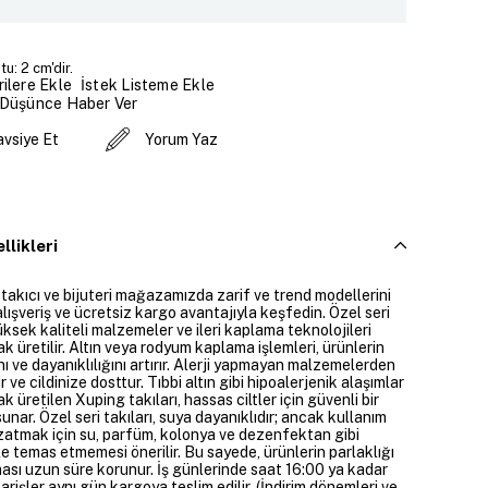
u: 2 cm'dir.
İstek Listeme Ekle
ilere Ekle
 Düşünce Haber Ver
avsiye Et
Yorum Yaz
llikleri
 takıcı ve bijuteri mağazamızda zarif ve trend modellerini
alışveriş ve ücretsiz kargo avantajıyla keşfedin. Özel seri
üksek kaliteli malzemeler ve ileri kaplama teknolojileri
ak üretilir. Altın veya rodyum kaplama işlemleri, ürünlerin
nı ve dayanıklılığını artırır. Alerji yapmayan malzemelerden
ir ve cildinize dosttur. Tıbbi altın gibi hipoalerjenik alaşımlar
ak üretilen Xuping takıları, hassas ciltler için güvenli bir
nar. Özel seri takıları, suya dayanıklıdır; ancak kullanım
atmak için su, parfüm, kolonya ve dezenfektan gibi
e temas etmemesi önerilir. Bu sayede, ürünlerin parlaklığı
ası uzun süre korunur. İş günlerinde saat 16:00 ya kadar
parişler aynı gün kargoya teslim edilir. (İndirim dönemleri ve