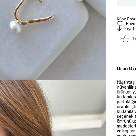
Küpe Boyut
Favor
Fiyat
T
Ürün Öze
Nişantaşı
güvenilir 
ürünler, y
kullanılar
parlaklığı
üretilmişt
kullanılar
seçenek su
ömrünü uz
maddelerl
ve kaplam
verilen si