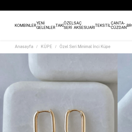
YENİ
ÖZEL
SAÇ
ÇANTA-
KOMBİNLER
TAKI
TEKSTİL
BR
GELENLER
SERİ
AKSESUARI
CÜZDAN
Anasayfa
KÜPE
Özel Seri Minimal İnci Küpe