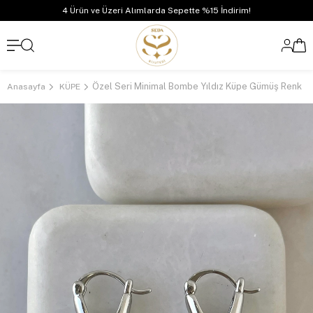
4 Ürün ve Üzeri Alımlarda Sepette %15 İndirim!
Özel Seri Minimal Bombe Yıldız Küpe Gümüş Renk
Anasayfa
KÜPE