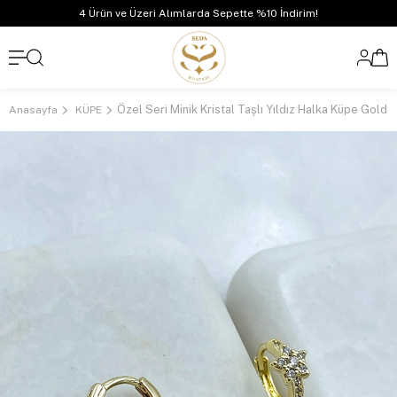
4 Ürün ve Üzeri Alımlarda Sepette %10 İndirim!
Özel Seri Minik Kristal Taşlı Yıldız Halka Küpe Gold
Anasayfa
KÜPE