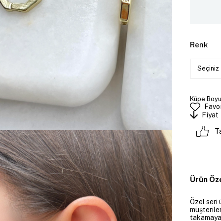
Renk
Küpe Boyut
Favor
Fiyat
T
Ürün Öze
Özel seri 
müşteriler
takamayan