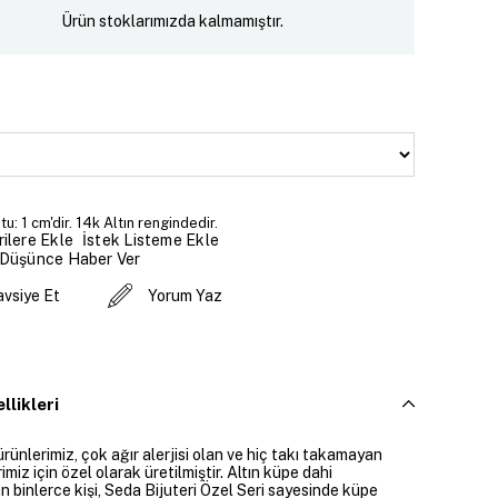
Ürün stoklarımızda kalmamıştır.
u: 1 cm'dir. 14k Altın rengindedir.
İstek Listeme Ekle
ilere Ekle
 Düşünce Haber Ver
avsiye Et
Yorum Yaz
llikleri
ürünlerimiz, çok ağır alerjisi olan ve hiç takı takamayan
imiz için özel olarak üretilmiştir. Altın küpe dahi
 binlerce kişi, Seda Bijuteri Özel Seri sayesinde küpe