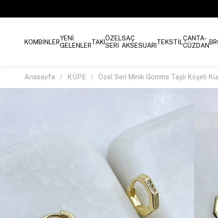
YENİ
ÖZEL
SAÇ
ÇANTA-
KOMBİNLER
TAKI
TEKSTİL
BR
GELENLER
SERİ
AKSESUARI
CÜZDAN
Anasayfa
KÜPE
Özel Seri Minik Gömme Taşlı Köşeli K