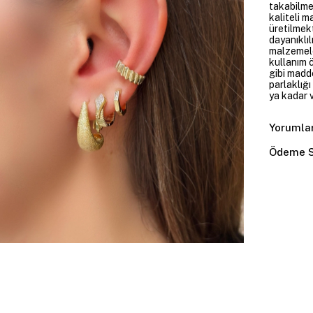
takabilme
kaliteli m
üretilmekt
dayanıklıl
malzemele
kullanım 
gibi madd
parlaklığ
ya kadar v
Yorumla
Ödeme S