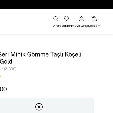
Ara
Favorilerim
Üye Girişi
Sepetim
Seri Minik Gömme Taşlı Köşeli
Gold
u
(21399)
,00