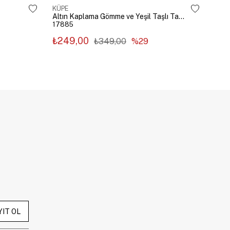
KÜPE
KÜP
Altın Kaplama Gömme ve Yeşil Taşlı Tasarım Küpe Gümüş
17885
178
₺249,00
₺2
₺349,00
%29
YIT OL