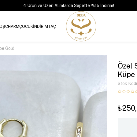
4 Ürün ve Üzeri Alımlarda Sepette %15 İndirim!
OŞ
CHARM
ÇOCUK
İNDİRİM
TAÇ
üpe Gold
Özel 
Küpe 
Stok Kod
₺250