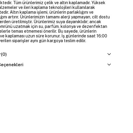
ktedir. Tüm ürünlerimiz çelik ve altın kaplamadır. Yüksek
alzemeler ve ileri kaplama teknolojileri kullanılarak
edir. Altın kaplama işlemi, ürünlerin parlaklığını ve
ığını artırır. Ürünlerimizin tamamı alerji yapmayan, cilt dostu
rden üretilmiştir. Ürünlerimiz suya dayanıklıdır; ancak
ömrünü uzatmak için su, parfüm, kolonya ve dezenfektan
elerle temas etmemesi önerilir. Bu sayede, ürünlerin
ı ve kaplaması uzun süre korunur. İş günlerinde saat 16:00
erilen siparişler aynı gün kargoya teslim edilir.
r
(0)
eçenekleri