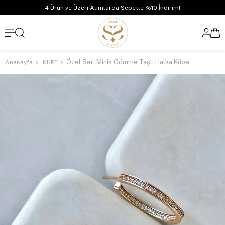
4 Ürün ve Üzeri Alımlarda Sepette %10 İndirim!
Özel Seri Minik Gömme Taşlı Halka Küpe
Anasayfa
KÜPE