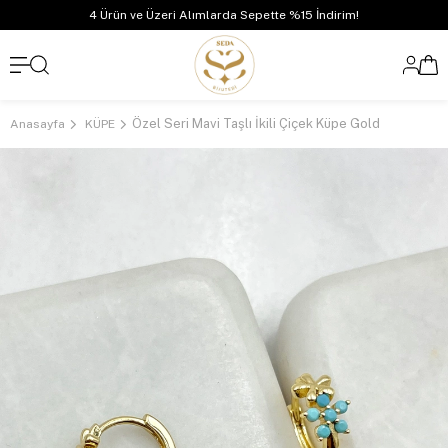
4 Ürün ve Üzeri Alımlarda Sepette %15 İndirim!
Özel Seri Mavi Taşlı İkili Çiçek Küpe Gold
Anasayfa
KÜPE